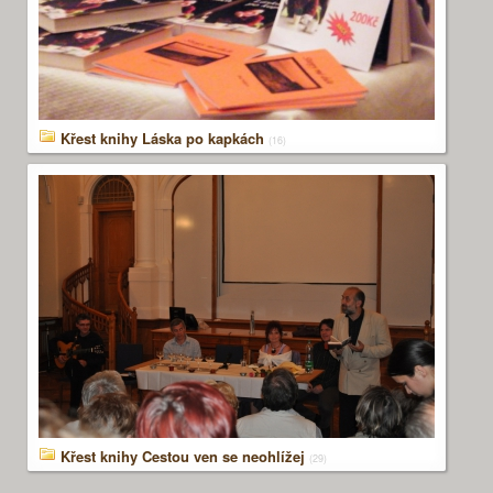
Křest knihy Láska po kapkách
(16)
Křest knihy Cestou ven se neohlížej
(29)