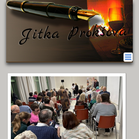
O autorce
Aktuality
Bibliografie
Romány
Povídky
Recenze