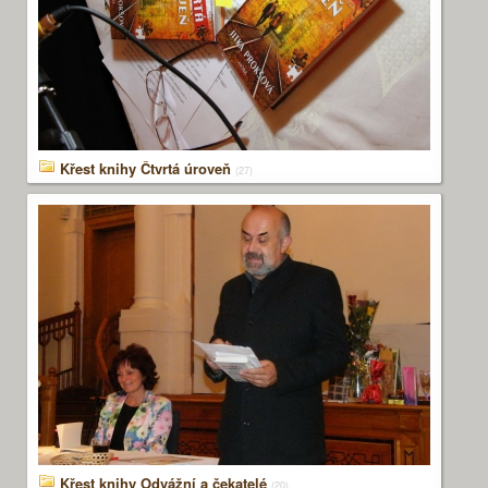
Křest knihy Čtvrtá úroveň
(27)
Křest knihy Odvážní a čekatelé
(20)