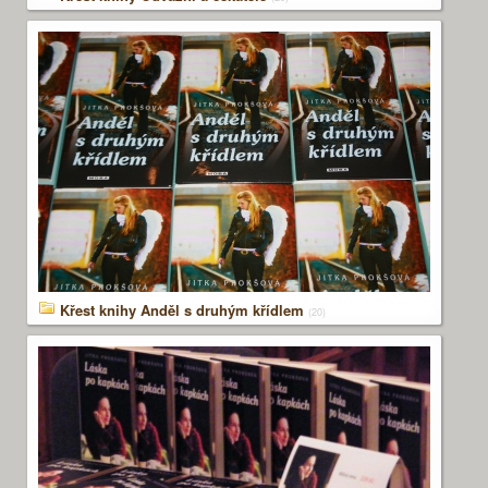
Křest knihy Anděl s druhým křídlem
(20)