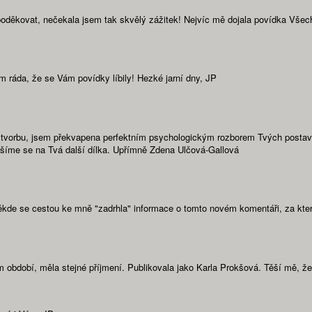
poděkovat, nečekala jsem tak skvělý zážitek! Nejvíc mě dojala povídka Všec
em ráda, že se Vám povídky líbily! Hezké jarní dny, JP
i tvorbu, jsem překvapena perfektním psychologickým rozborem Tvých postav,
 těšíme se na Tvá další dílka. Upřímně Zdena Ulčová-Gallová
kde se cestou ke mně "zadrhla" informace o tomto novém komentáři, za kter
 období, měla stejné příjmení. Publikovala jako Karla Prokšová. Těší mě, že 