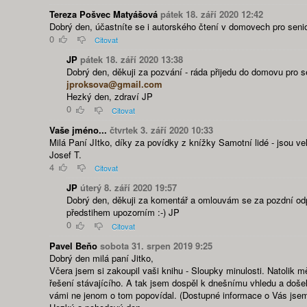
Tereza Pošvec Matyášová
pátek 18. září 2020 12:42
Dobrý den, účastníte se i autorského čtení v domovech pro sen
0
Citovat
JP
pátek 18. září 2020 13:38
Dobrý den, děkuji za pozvání - ráda přijedu do domovu pro s
jproksova@gmail.com
Hezký den, zdraví JP
0
Citovat
Vaše jméno...
čtvrtek 3. září 2020 10:33
Milá Paní JItko, díky za povídky z knížky Samotní lidé - jsou ve
Josef T.
4
Citovat
JP
úterý 8. září 2020 19:57
Dobrý den, děkuji za komentář a omlouvám se za pozdní odpov
předstihem upozorním :-) JP
0
Citovat
Pavel Beňo
sobota 31. srpen 2019 9:25
Dobrý den milá paní Jitko,
Včera jsem si zakoupil vaši knihu - Sloupky minulosti. Natolik 
řešení stávajícího. A tak jsem dospěl k dnešnímu vhledu a doš
vámi ne jenom o tom popovídal. (Dostupné informace o Vás jsem s