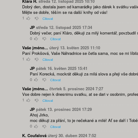
Klára H.
středa 12. listopad 2025 10:10
Dobrý den, dostala jsem od kamarádky jako dárek k svátku vašie 
Mějte se dobře, těším se na další knihy od vás!
1
Citovat
JP
středa 12. listopad 2025 17:34
Dobrý večer, paní Kláro, děkuji za milý komentář, povzbudi
0
Citovat
Vaše jméno...
úterý 13. květen 2025 11:10
Paní Prokšová, Vaše Náhradnice se četla sama, moc se mi líbil
1
Citovat
JP
pátek 16. květen 2025 15:41
Paní Korecká, mockrát děkuji za milá slova a přeji vše dobr
0
Citovat
Vaše jméno...
čtvrtek 5. prosinec 2024 7:27
Vse dobre nejen k dnesnimu svatku, at se dari v osobnim, profes
1
Citovat
JP
pátek 13. prosinec 2024 17:29
Ahoj Jirko,
moc děkuji za přání, to je nečekané a milé! Ať se daří i Tob
0
Citovat
K. Coufalová
úterý 30. duben 2024 7:52