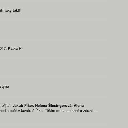
í taky tak!!!
2017. Katka R.
istýna
přijali:
Jakub Fišer, Helena Šlesingerová, Alena
3 hodin opět v kavárně Íčko. Těším se na setkání a zdravím