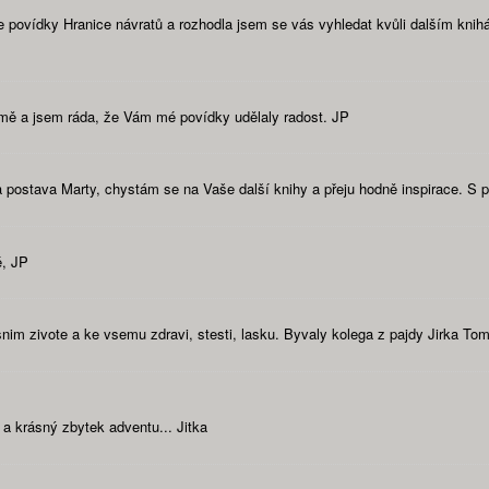
povídky Hranice návratů a rozhodla jsem se vás vyhledat kvůli dalším knihám
l mě a jsem ráda, že Vám mé povídky udělaly radost. JP
a postava Marty, chystám se na Vaše další knihy a přeju hodně inspirace. S
é, JP
nim zivote a ke vsemu zdravi, stesti, lasku. Byvaly kolega z pajdy Jirka To
ě a krásný zbytek adventu... Jitka