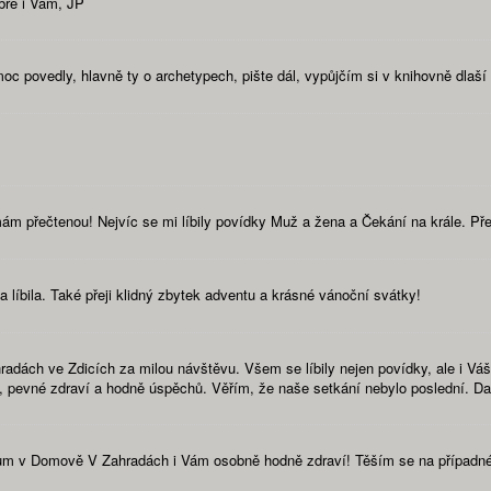
bré i Vám, JP
moc povedly, hlavně ty o archetypech, pište dál, vypůjčím si v knihovně dlaší 
mám přečtenou! Nejvíc se mi líbily povídky Muž a žena a Čekání na krále. Př
 líbila. Také přeji klidný zbytek adventu a krásné vánoční svátky!
ách ve Zdicích za milou návštěvu. Všem se líbily nejen povídky, ale i Váš l
ší, pevné zdraví a hodně úspěchů. Věřím, že naše setkání nebylo poslední. 
ntům v Domově V Zahradách i Vám osobně hodně zdraví! Těším se na případné 