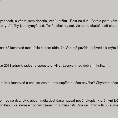
anech, a včera jsem dočetla, vaší knížku - Past na duši. Chtěla jsem vám j
že ty příběhy jsou vymyšlené. Takže chci napsat, že se od skutečnosti skoro 
ycanské knihovně moc líbilo a jsem ráda, že Vás mé povídání přivedlo k mým
ku 2018 zdraví, radost a spoustu chvil strávených nad dobrými knihami :-)
místní knihovně a chci se zeptat, kdy napíšete něco nového? Chystáte něco
 se na dva roky, abych měla dost času napsat nový rukopis, který nyní ještě up
proniknout ke svým emočním zraněním z minulosti. Zda se jim to v tichu šuma