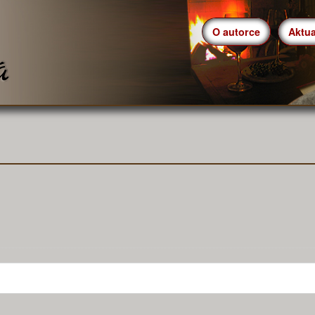
O autorce
Aktua