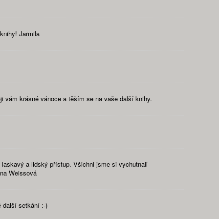
knihy! Jarmila
eji vám krásné vánoce a těším se na vaše další knihy.
askavý a lidský přístup. Všichni jsme si vychutnali
Dana Weissová
další setkání :-)