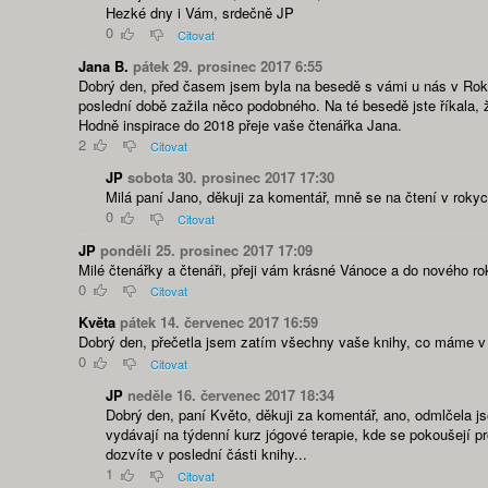
Hezké dny i Vám, srdečně JP
0
Citovat
Jana B.
pátek 29. prosinec 2017 6:55
Dobrý den, před časem jsem byla na besedě s vámi u nás v Rokyc
poslední době zažila něco podobného. Na té besedě jste říkala, 
Hodně inspirace do 2018 přeje vaše čtenářka Jana.
2
Citovat
JP
sobota 30. prosinec 2017 17:30
Milá paní Jano, děkuji za komentář, mně se na čtení v rok
0
Citovat
JP
pondělí 25. prosinec 2017 17:09
Milé čtenářky a čtenáři, přeji vám krásné Vánoce a do nového ro
0
Citovat
Květa
pátek 14. červenec 2017 16:59
Dobrý den, přečetla jsem zatím všechny vaše knihy, co máme v 
0
Citovat
JP
neděle 16. červenec 2017 18:34
Dobrý den, paní Květo, děkuji za komentář, ano, odmlčela jsem
vydávají na týdenní kurz jógové terapie, kde se pokoušejí 
dozvíte v poslední části knihy...
1
Citovat