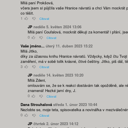
Milá paní Prokšová,
včera jsem si půjčila vaše Hranice návratů a chci Vám mockrát 
co těšit.
1
Citovat
JP
neděle 5. květen 2024 13:06
Milá paní Coufalová, mockrát děkuji za komentář i přání, js
0
Citovat
Vaše jméno...
úterý 11. duben 2023 15:22
Milá Jitko,
díky za úžasnou knihu Hranice návratů. Vždycky, když čtu Tvoj
zaměření, má v sobě tolik krásné, čtivé češtiny. Jitko, piš dál,
3
Citovat
JP
neděle 14. květen 2023 10:20
Milá Zdeni,
omlouvám se, že se k reakci dostávám tak opožděně, ale ně
znamená! Hezké jarní dny, J.
0
Citovat
Dana Strouhalová
středa 1. únor 2023 10:44
Nezlobte se, moje teta, spisovatelka a novinářka v meziválečném
0
Citovat
JP
čtvrtek 2. únor 2023 14:12