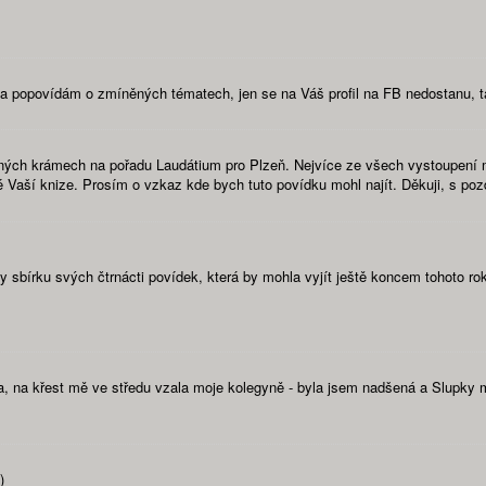
 ráda popovídám o zmíněných tématech, jen se na Váš profil na FB nedostanu,
tných krámech na pořadu Laudátium pro Plzeň. Nejvíce ze všech vystoupení 
é Vaší knize. Prosím o vzkaz kde bych tuto povídku mohl najít. Děkuji, s po
sbírku svých čtrnácti povídek, která by mohla vyjít ještě koncem tohoto rok
 na křest mě ve středu vzala moje kolegyně - byla jsem nadšená a Slupky mi
)