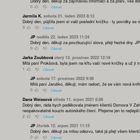
Dobrý den, děkuji za zajímavou informaci a za přání, vše do
0
Citovat
Jarmila K.
sobota 21. leden 2023 8:12
Dobrý den, půjčila jsem si vaši poslední knížku - ty povídky se 
3
Citovat
JP
neděle 22. leden 2023 11:24
Dobrý den, děkuji za povzbuzující slova, přeji hezké dny. JP
0
Citovat
Jarka Zoubková
úterý 13. prosinec 2022 12:18
Milá paní Prokšová, byla jsem na křtu vaší nové knížky a už ji 
1
Citovat
JP
sobota 17. prosinec 2022 9:36
Milá paní Jaruško, děkuji, mám radost, že se vám nová kniha
0
Citovat
Dana Weissová
středa 11. srpen 2021 6:06
Dobrý den, ráda bych poděkovala jménem klientů Domova V Zahrad
neopakovatelné kouzlo autorského čtení. Přejeme jen to nejlep
2
Citovat
JP
čtvrtek 12. srpen 2021 11:15
Dobrý den, děkuji za milou odezvu, také já přeji všem klie
0
Citovat