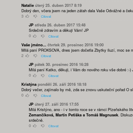
Natalie
úterý 25. duben 2017 8:19
Dobrý den, včera jsem na jeden zátah dala Vaše Odvážné a čekatel
3
Citovat
JP
středa 26. duben 2017 15:48
Srdečně zdravím a děkuji Vám! JP
0
Citovat
Vaše jméno...
čtvrtek 29. prosinec 2016 19:00
Milá paní PROKSOVA, dnes jsem dočetla Zbytky iluzí, moc se mi 
2
Citovat
JP
pátek 30. prosinec 2016 16:28
Milá paní Katko, děkuji, i Vám do nového roku vše dobré :-)
0
Citovat
Kristýna
pondělí 26. září 2016 18:18
Dobrý večer, zajímalo by mě, zda se znovu uskuteční pořad O slo
0
Citovat
JP
úterý 27. září 2016 17:55
Milá Kristýno, ano - i v tomto roce se v rámci Plzeňského lit
Zemančíková, Martin Petiška a Tomáš Magnusek
. Diskuz
srdečně.
0
Citovat