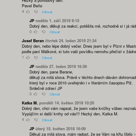
Hezký a pohodový den.
Pavel Beňo
4
Citovat
JP
neděle 1. září 2019 9:15
Dobrý den, děkuji za reakci, potěšila mě, rozhodně si i já
0
Citovat
Josef Beran
čtvrtek 24. leden 2019 21:34
Dobrý den, nebo lépe dobrý večer. Dnes jsem byl v Plzni v Mas
podle paní Málkové, si tuto vaši povídku nemohu přečíst v žádn
1
Citovat
JP
neděle 27. leden 2019 16:39
Dobrý den, pane Berane,
děkuji za milá slova. Právě v těchto dnech dávám dohromady 
který byl v roce 2010 uveřejněn i v literárním časopisu Plž.
Srdečně zdraví JP
0
Citovat
Katka M.
pondělí 14. květen 2018 10:20
Dobrý den, chci vám napsat, že jsem vaše knížky vůbec neznala,
Vypůjčím si další knihy od vás!!! Hezký den, Katka M.
4
Citovat
JP
úterý 15. květen 2018 16:09
Děkuji za milá slova, mám radost, že se Vám na křtu líbilo :-