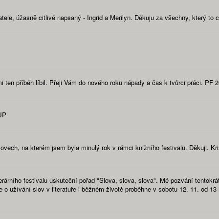
e, úžasně citlivě napsaný - Ingrid a Merilyn. Děkuju za všechny, který to cít
ten příběh líbil. Přeji Vám do nového roku nápady a čas k tvůrci práci. PF 
 JP
vech, na kterém jsem byla minulý rok v rámci knižního festivalu. Děkuji. Kr
erárního festivalu uskuteční pořad "Slova, slova, slova". Mé pozvání tentokrát 
e o užívání slov v literatuře i běžném životě proběhne v sobotu 12. 11. od 1