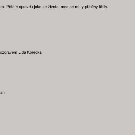
. Píšete opravdu jako ze života, moc se mi ty příběhy líbily.
 pozdravem Lída Korecká
man