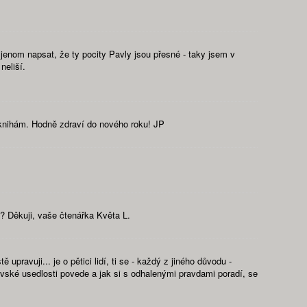
enom napsat, že ty pocity Pavly jsou přesné - taky jsem v
neliší.
 knihám. Hodně zdraví do nového roku! JP
? Děkuji, vaše čtenářka Květa L.
ravuji... je o pětici lidí, ti se - každý z jiného důvodu -
vské usedlosti povede a jak si s odhalenými pravdami poradí, se