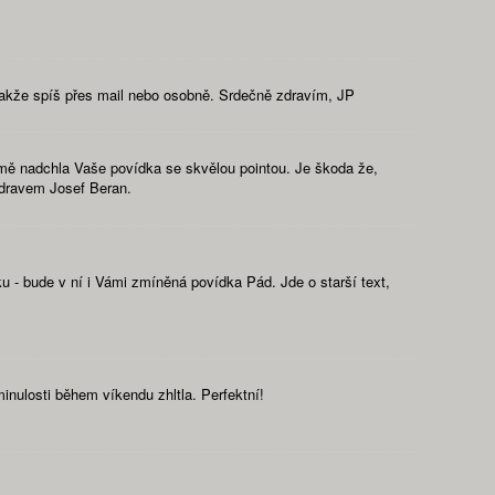
 takže spíš přes mail nebo osobně. Srdečně zdravím, JP
mě nadchla Vaše povídka se skvělou pointou. Je škoda že,
zdravem Josef Beran.
u - bude v ní i Vámi zmíněná povídka Pád. Jde o starší text,
nulosti během víkendu zhltla. Perfektní!