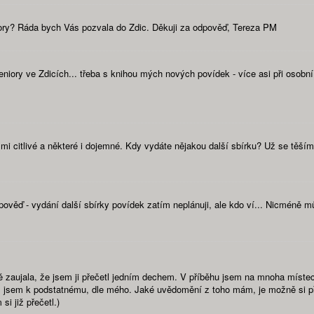
iory? Ráda bych Vás pozvala do Zdic. Děkuji za odpověď, Tereza PM
eniory ve Zdicích... třeba s knihou mých nových povídek - více asi při osob
lmi citlivé a některé i dojemné. Kdy vydáte nějakou další sbírku? Už se těším 
ěď - vydání další sbírky povídek zatím neplánuji, ale kdo ví... Nicméně můžu
mě zaujala, že jsem ji přečetl jedním dechem. V příběhu jsem na mnoha místec
el jsem k podstatnému, dle mého. Jaké uvědomění z toho mám, je možně si př
i již přečetl.)